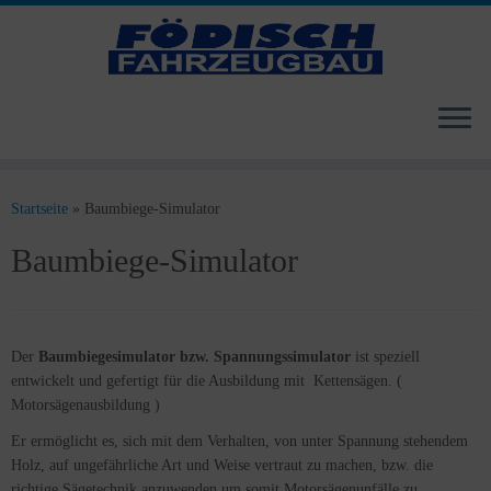
Zum
Inhalt
Startseite
»
Baumbiege-Simulator
springen
Baumbiege-Simulator
Der
Baumbiegesimulator bzw. Spannungssimulator
ist speziell
entwickelt und gefertigt für die Ausbildung mit Kettensägen. (
Motorsägenausbildung )
Er ermöglicht es, sich mit dem Verhalten, von unter Spannung stehendem
Holz, auf ungefährliche Art und Weise vertraut zu machen, bzw. die
richtige Sägetechnik anzuwenden um somit Motorsägenunfälle zu