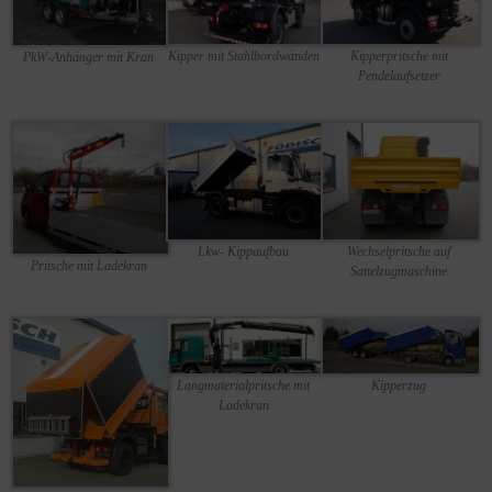
Kipper mit Stahlbordwänden
Kipperpritsche mit
PkW-Anhänger mit Kran
Pendelaufsetzer
Lkw- Kippaufbau
Wechselpritsche auf
Pritsche mit Ladekran
Sattelzugmaschine
Langmaterialpritsche mit
Kipperzug
Ladekran